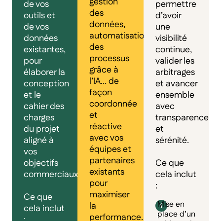
gestion
de vos
permettre
des
outils et
d’avoir
données,
de vos
une
automatisation
données
visibilité
des
existantes,
continue,
processus
pour
valider les
grâce à
élaborer la
arbitrages
l’IA… de
conception
et avancer
façon
et le
ensemble
coordonnée
cahier des
avec
et
charges
transparence
réactive
du projet
et
avec vos
aligné à
sérénité.
équipes et
vos
partenaires
objectifs
Ce que
existants
commerciaux.
cela inclut
pour
:
maximiser
Ce que
Mise en
la
cela inclut
place d’un
performance.
: