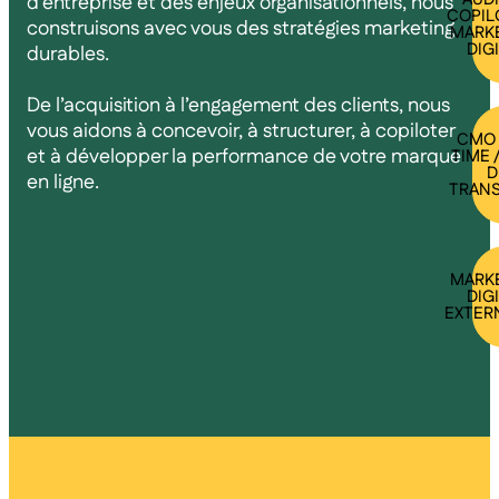
d’entreprise et des enjeux organisationnels, nous
COPIL
construisons avec vous des stratégies marketing
MARK
DIG
durables.
De l’acquisition à l’engagement des clients, nous
vous aidons à concevoir, à structurer, à copiloter
CMO 
et à développer la performance de votre marque
TIME 
D
en ligne.
TRANS
MARK
DIG
EXTER