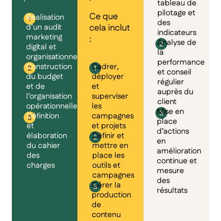
tableau de
pilotage et
Ce que
Réalisation
des
d’un audit
cela inclut
indicateurs
marketing
:
Analyse de
digital et
la
organisationnel
performance
Construction
Cadrer,
et conseil
du budget
déployer
régulier
et de
et
auprès du
l’organisation
superviser
client
opérationnelle
les
Mise en
Définition
campagnes
place
et
et projets
d’actions
élaboration
Définir et
en
du cahier
mettre en
amélioration
des
place les
continue et
charges
outils et
mesure
campagnes
des
Gérer la
résultats
production
de
contenu