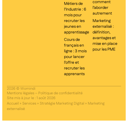
comment
Métiers de
l’aborder
l’Industrie : 6
autrement
mois pour
recruter les
Marketing
jeunes en
externalisé :
apprentissage
définition,
avantages et
Cours de
mise en place
français en
pour les PME
ligne : 3 mois
pour lancer
l’offre et
recruter les
apprenants
2026 © Womindi
Mentions légales
–
Politique de confidentialité
Site mis à jour le : 1 août 2026
Accueil
»
Services
»
Stratégie Marketing Digital
»
Marketing
externalisé