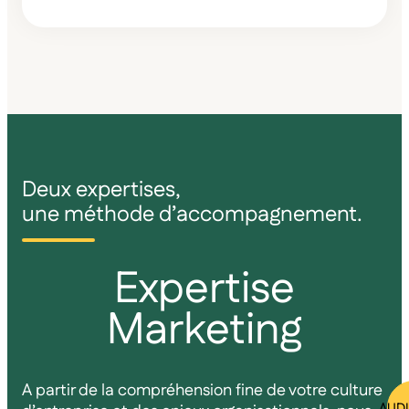
Deux expertises,
une méthode d’accompagnement.
Expertise
Marketing
A partir de la compréhension fine de votre culture
AUDI