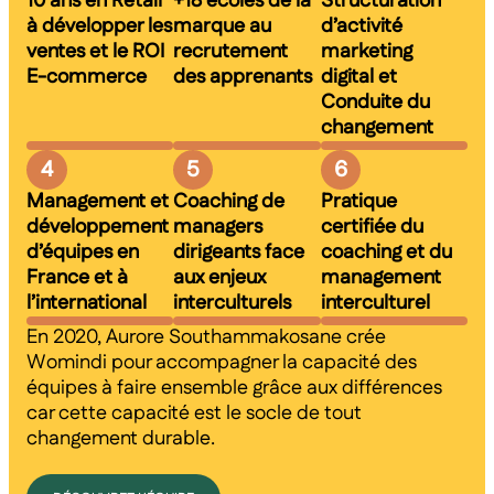
10 ans en Retail
+18 écoles de la
Structuration
à développer les
marque au
d’activité
ventes et le ROI
recrutement
marketing
E-commerce
des apprenants
digital et
Conduite du
changement
4
5
6
Management et
Coaching de
Pratique
développement
managers
certifiée du
d’équipes en
dirigeants face
coaching et du
France et à
aux enjeux
management
l’international
interculturels
interculturel
En 2020, Aurore Southammakosane crée
Womindi pour accompagner la capacité des
équipes à faire ensemble grâce aux différences
car cette capacité est le socle de tout
changement durable.