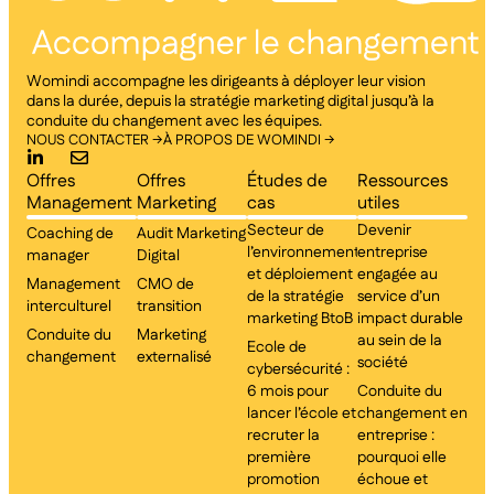
Womindi accompagne les dirigeants à déployer leur vision
dans la durée, depuis la stratégie marketing digital jusqu’à la
conduite du changement avec les équipes.
NOUS CONTACTER →
À PROPOS DE WOMINDI →
Offres
Offres
Études de
Ressources
Management
Marketing
cas
utiles
Secteur de
Devenir
Coaching de
Audit Marketing
l’environnement
entreprise
manager
Digital
et déploiement
engagée au
Management
CMO de
de la stratégie
service d’un
interculturel
transition
marketing BtoB
impact durable
Conduite du
Marketing
au sein de la
Ecole de
changement
externalisé
société
cybersécurité :
6 mois pour
Conduite du
lancer l’école et
changement en
recruter la
entreprise :
première
pourquoi elle
promotion
échoue et