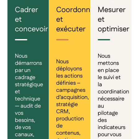
Cadrer
Coordonner
Mesurer
et
et
et
concevoir
exécuter
optimiser
Nous
Nous
Nous
démarrons
mettons
déployons
par un
en place
les actions
cadrage
le suivi et
définies –
stratégique
la
campagnes
et
coordination
d’acquisition,
technique
nécessaire
stratégie
— audit de
au
CRM,
vos
pilotage
production
besoins,
des
de
de vos
indicateurs
contenus,
canaux,
pour vous