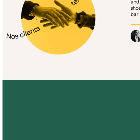
and 
shoe
bar 