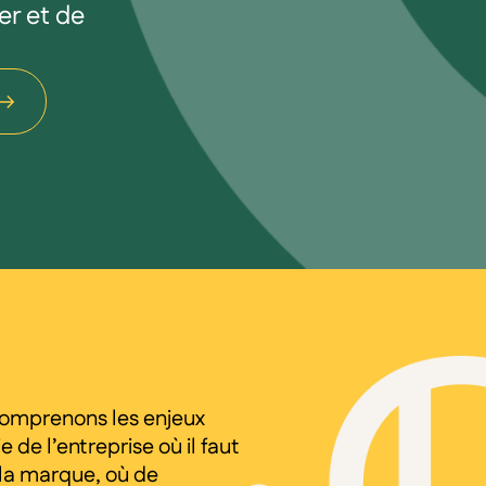
er et de
omprenons les enjeux
de l’entreprise où il faut
e la marque, où de