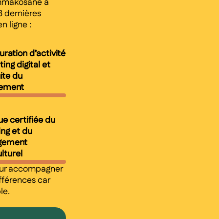
ammakosane a
 dernières
 ligne :
uration d’activité
ing digital et
ite du
ement
ue certifiée du
ng et du
gement
lturel
ur accompagner
fférences car
le.