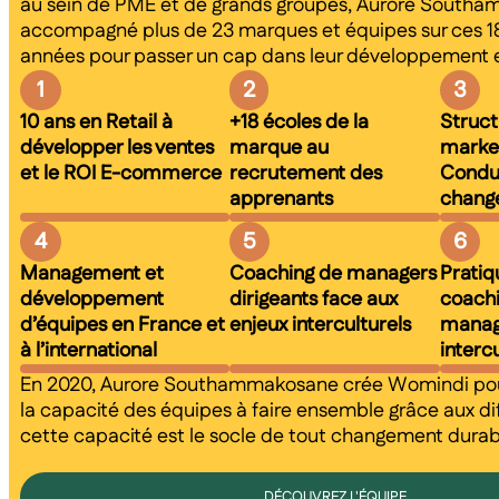
au sein de PME et de grands groupes, Aurore South
accompagné plus de 23 marques et équipes sur ces 18
années pour passer un cap dans leur développement en
1
2
3
10 ans en Retail à
+18 écoles de la
Struct
développer les ventes
marque au
market
et le ROI E-commerce
recrutement des
Condu
apprenants
chang
4
5
6
Management et
Coaching de managers
Pratiq
développement
dirigeants face aux
coachi
d’équipes en France et
enjeux interculturels
mana
à l’international
intercu
En 2020, Aurore Southammakosane crée Womindi po
la capacité des équipes à faire ensemble grâce aux di
cette capacité est le socle de tout changement durab
DÉCOUVREZ L'ÉQUIPE