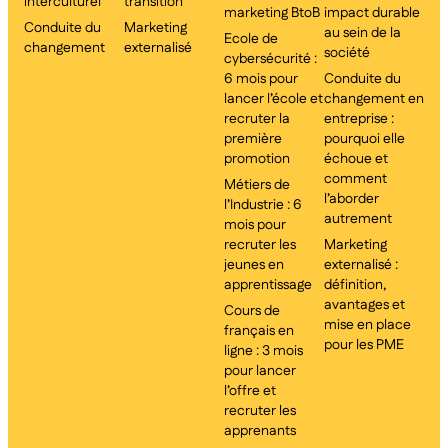
interculturel
transition
marketing BtoB
impact durable
Conduite du
Marketing
au sein de la
Ecole de
changement
externalisé
société
cybersécurité :
6 mois pour
Conduite du
lancer l’école et
changement en
recruter la
entreprise :
première
pourquoi elle
promotion
échoue et
comment
Métiers de
l’aborder
l’Industrie : 6
autrement
mois pour
recruter les
Marketing
jeunes en
externalisé :
apprentissage
définition,
avantages et
Cours de
mise en place
français en
pour les PME
ligne : 3 mois
pour lancer
l’offre et
recruter les
apprenants