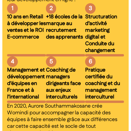
1
2
3
10 ans en Retail
+18 écoles de la
Structuration
à développer les
marque au
d’activité
ventes et le ROI
recrutement
marketing
E-commerce
des apprenants
digital et
Conduite du
changement
4
5
6
Management et
Coaching de
Pratique
développement
managers
certifiée du
d’équipes en
dirigeants face
coaching et du
France et à
aux enjeux
management
l’international
interculturels
interculturel
En 2020, Aurore Southammakosane crée
Womindi pour accompagner la capacité des
équipes à faire ensemble grâce aux différences
car cette capacité est le socle de tout