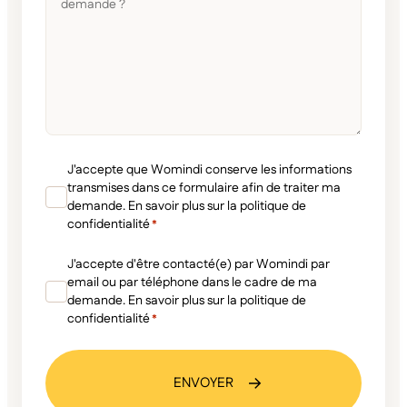
nous
donner
du
contexte
à
votre
demande
?
RGPD
J'accepte que Womindi conserve les informations
*
transmises dans ce formulaire afin de traiter ma
demande. En savoir plus sur la politique de
confidentialité
*
RGPD
J'accepte d'être contacté(e) par Womindi par
*
email ou par téléphone dans le cadre de ma
demande. En savoir plus sur la politique de
confidentialité
*