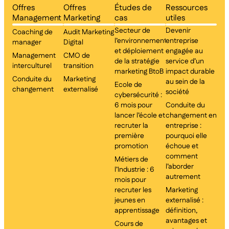
Offres
Offres
Études de
Ressources
Management
Marketing
cas
utiles
Secteur de
Devenir
Coaching de
Audit Marketing
l’environnement
entreprise
manager
Digital
et déploiement
engagée au
Management
CMO de
de la stratégie
service d’un
interculturel
transition
marketing BtoB
impact durable
Conduite du
Marketing
au sein de la
Ecole de
changement
externalisé
société
cybersécurité :
6 mois pour
Conduite du
lancer l’école et
changement en
recruter la
entreprise :
première
pourquoi elle
promotion
échoue et
comment
Métiers de
l’aborder
l’Industrie : 6
autrement
mois pour
recruter les
Marketing
jeunes en
externalisé :
apprentissage
définition,
avantages et
Cours de