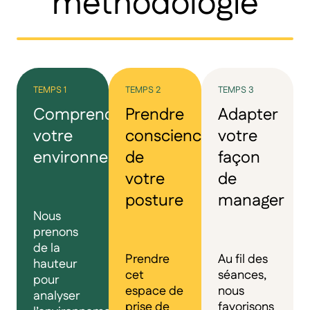
méthodologie
TEMPS 1
TEMPS 2
TEMPS 3
Comprendre
Prendre
Adapter
votre
conscience
votre
environnement
de
façon
votre
de
posture
manager
Nous
prenons
de la
Prendre
Au fil des
hauteur
cet
séances,
pour
espace de
nous
analyser
prise de
favorisons