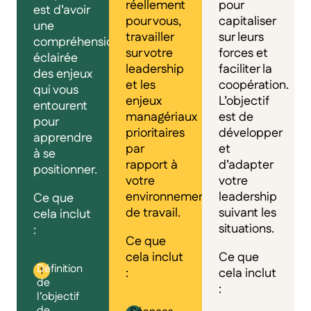
réellement
pour
est d’avoir
pour vous,
capitaliser
une
travailler
sur leurs
compréhension
sur votre
forces et
éclairée
leadership
faciliter la
des enjeux
et les
coopération.
qui vous
enjeux
L’objectif
entourent
managériaux
est de
pour
prioritaires
développer
apprendre
par
et
à se
rapport à
d’adapter
positionner.
votre
votre
environnement
leadership
Ce que
de travail.
suivant les
cela inclut
situations.
:
Ce que
cela inclut
Ce que
Définition
:
cela inclut
de
:
l’objectif
de