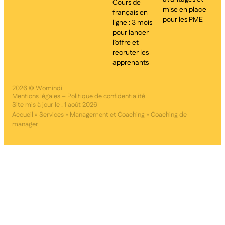
Cours de
mise en place
français en
pour les PME
ligne : 3 mois
pour lancer
l’offre et
recruter les
apprenants
2026 © Womindi
Mentions légales
–
Politique de confidentialité
Site mis à jour le : 1 août 2026
Accueil
»
Services
»
Management et Coaching
»
Coaching de
manager