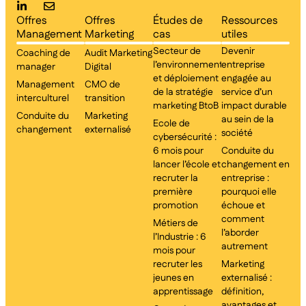
Offres
Offres
Études de
Ressources
Management
Marketing
cas
utiles
Secteur de
Devenir
Coaching de
Audit Marketing
l’environnement
entreprise
manager
Digital
et déploiement
engagée au
Management
CMO de
de la stratégie
service d’un
interculturel
transition
marketing BtoB
impact durable
Conduite du
Marketing
au sein de la
Ecole de
changement
externalisé
société
cybersécurité :
6 mois pour
Conduite du
lancer l’école et
changement en
recruter la
entreprise :
première
pourquoi elle
promotion
échoue et
comment
Métiers de
l’aborder
l’Industrie : 6
autrement
mois pour
recruter les
Marketing
jeunes en
externalisé :
apprentissage
définition,
avantages et