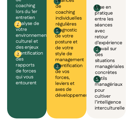
Séances
coaching
de
Mise en
lors du 1er
coaching
pratique
entretien
individuelles
entre les
Analyse de
régulières
séances
votre
Diagnostic
avec
environnement
de votre
retour
culturel et
posture et
d’expérience
des enjeux
de votre
Travail sur
Identification
style de
des
des
management
situations
rapports
Identification
managériales
de forces
de vos
concrètes
qui vous
forces,
Outils
entourent
leviers et
managériaux
axes de
pour
développement
cultiver
l’intelligence
interculturelle