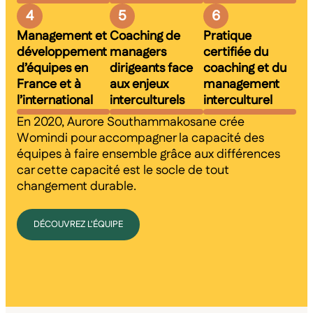
4
5
6
Management et
Coaching de
Pratique
développement
managers
certifiée du
d’équipes en
dirigeants face
coaching et du
France et à
aux enjeux
management
l’international
interculturels
interculturel
En 2020, Aurore Southammakosane crée
Womindi pour accompagner la capacité des
équipes à faire ensemble grâce aux différences
car cette capacité est le socle de tout
changement durable.
DÉCOUVREZ L'ÉQUIPE