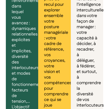
l’environnement
recul pour
l’intelligence
dans
explorer
interculturelle
lequel
ensemble
dans votre
vous
votre
façon de
avancez :
posture
manager :
dynamiques
managériale
votre
relationnelles
: votre
capacité à
explicites
cadre de
décider, à
et
référence,
recadrer,
implicites,
vos
à
diversité
croyances,
déléguer,
des
votre
à fédérer,
interlocuteurs
vision et
et surtout,
et modes
vos
à
de
compétences,
comprendre
fonctionnement,
pour
la
facteurs
comprendre
diversité
de
ce qui se
de vos
tension,…
joue
interlocuteurs
L’objectif