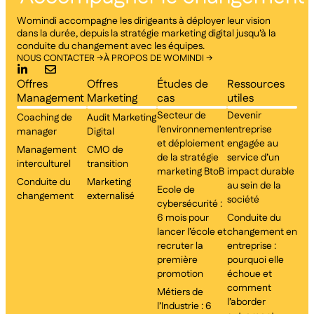
Womindi accompagne les dirigeants à déployer leur vision
dans la durée, depuis la stratégie marketing digital jusqu’à la
conduite du changement avec les équipes.
NOUS CONTACTER →
À PROPOS DE WOMINDI →
Offres
Offres
Études de
Ressources
Management
Marketing
cas
utiles
Secteur de
Devenir
Coaching de
Audit Marketing
l’environnement
entreprise
manager
Digital
et déploiement
engagée au
Management
CMO de
de la stratégie
service d’un
interculturel
transition
marketing BtoB
impact durable
Conduite du
Marketing
au sein de la
Ecole de
changement
externalisé
société
cybersécurité :
6 mois pour
Conduite du
lancer l’école et
changement en
recruter la
entreprise :
première
pourquoi elle
promotion
échoue et
comment
Métiers de
l’aborder
l’Industrie : 6