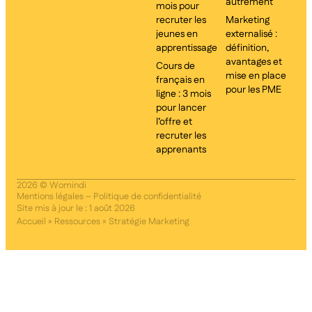
autrement
mois pour
recruter les
Marketing
jeunes en
externalisé :
apprentissage
définition,
avantages et
Cours de
mise en place
français en
pour les PME
ligne : 3 mois
pour lancer
l’offre et
recruter les
apprenants
2026 © Womindi
Mentions légales
–
Politique de confidentialité
Site mis à jour le : 1 août 2026
Accueil
»
Ressources
»
Stratégie Marketing